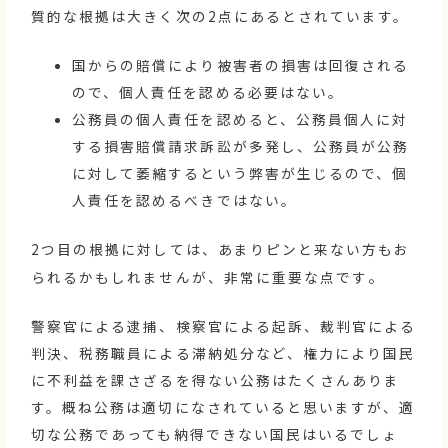
質的な根拠は大きく次の2点にあるとされています。
国からの賠償により被害者の損害は回復される
ので、個人責任を認める必要はない。
公務員の個人責任を認めると、公務員個人に対
する損害賠償請求訴訟が多発し、公務員が公務
に対して萎縮するという弊害が生じるので、個
人責任を認めるべきではない。
2つ目の根拠に対しては、あまりピンと来ない方もお
。
られるかもしれませんが、非常に重要な点です
警察官による逮捕、検察官による起訴、裁判官による
判決、税務職員による滞納処分など、権力により国民
に不利益を課さざるを得ない公務はたくさんありま
す。概ね公務は適切になされていると思いますが、適
切な公務であっても納得できない国民はいるでしょ