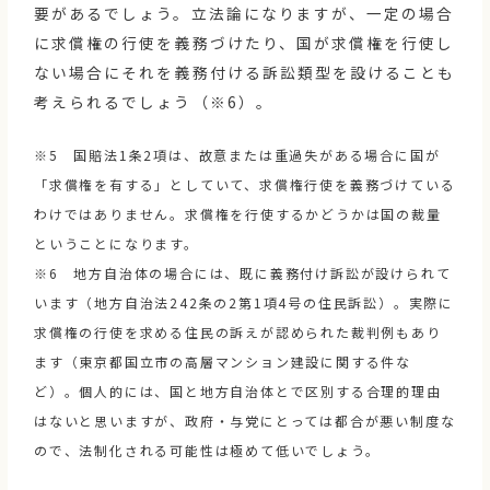
要があるでしょう。立法論になりますが、一定の場合
に求償権の行使を義務づけたり、国が求償権を行使し
ない場合にそれを義務付ける訴訟類型を設けることも
考えられるでしょう（※6）。
※5 国賠法1条2項は、故意または重過失がある場合に国が
「求償権を有する」としていて、求償権行使を義務づけている
わけではありません。求償権を行使するかどうかは国の裁量
ということになります。
※6 地方自治体の場合には、既に義務付け訴訟が設けられて
います（地方自治法242条の2第1項4号の住民訴訟）。実際に
求償権の行使を求める住民の訴えが認められた裁判例もあり
ます（東京都国立市の高層マンション建設に関する件な
ど）。個人的には、国と地方自治体とで区別する合理的理由
はないと思いますが、政府・与党にとっては都合が悪い制度な
ので、法制化される可能性は極めて低いでしょう。