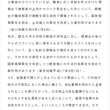
公務員のセクハラでいえば、職員に広く参加を呼びかけた懇
親会で被害者の上司がセクハラ発言をした件について、親睦
会が職員相互の親睦を図る目的で開催されたとして、国家賠
償責任を認め、上司個人の責任を否定した裁判例があります
（旭川地裁令和4年2月8日）。
他方、国立大学大学院の教授が研究生に対し、懇親会の後ホ
テルのラウンジに誘い帰宅するまでの間にセクハラを行った
件について、全く私的な懇親会が場所を変えて行われた後
に、それぞれが帰宅する途中で行われたものであるとして、
国家賠償責任を否定しつつ教授個人の不法行為責任を認めた
裁判例があります（東京地裁平成17年4月7日）。
※9 加害者代理人がこのように述べた理由として、①示談が
成立せず訴訟になった場合に備えて、支払義務を認めたと主張
されることを避けたかった、②法律上の支払義務がないにも
かかわらず支払意思があると述べることで、誠意や金額の妥
当性を示そうとした、といったところが想定できます。ただ