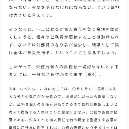
ならない、尋問を受けなければならない、という負担
は大きいと言えます。
そうなると、一旦公務員が個人責任を負う余地を認め
てしまうと、個々の公務員が萎縮することは避けられ
ず、ひいては公務員のなり手が減少し、結果として国
民全体が損失を被る、ということにもなるでしょう。
したがって、公務員個人の責任を一切認めないとする
考えには、十分な合理性があります（※4）。
※4 もっとも、これに対しては、①そもそも、提訴には多
大な労力や費用がかかるので、国賠だけだったら提訴しない
が、公務員個人の責任も追及できるのであれば提訴しようと
考えて提訴する人はほとんど想定できない、公務の萎縮は杞
憂である、少なくとも個人責任を負う場面を重過失や故意の
職権乱用行為に限定すれば、公務の萎縮というデメリットは