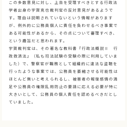
この多数意見に対し、上告を受理すべきとする行政法
学者出身の宇賀克也裁判官の反対意見があるようで
す。理由は説明されていないという情報があります
が、例外的に公務員個人に責任を負わせるべき事案で
ある可能性があるから、その点について審理すべき、
という趣旨だと思われます。
宇賀裁判官は、その著名な教科書『行政法概説Ⅱ 行
政救済法』（私も司法試験の受験の際に利用していま
した）で、警察官が職務として組織的に違法な盗聴を
行ったような事案では、公務員を萎縮させる可能性は
ほとんど無いと考えられるし、被害者の報復感情の満
足や公務員の権限乱用防止の要請に応える必要が特に
大きいとして、公務員の個人責任を認めるべきだとし
ていました。