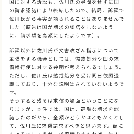
国に対する訴訟も、佐川氏の尋問をせずに国
の請求認諾により終結したので、結局、訴訟で
佐川氏から事実が語られることはありませんで
した（原告は国が請求の認諾をしないよう
に、請求額を高額にしたようです）。
訴訟以外に佐川氏が文書改ざん指示について
主張をする機会としては、懲戒処分や国の求
償権行使に対する弁明が考えられるでしょう。
ただし、佐川氏は懲戒処分を受け同日依願退
職しており、十分な説明はされていないようで
す。
そうすると残るは求償の場面ということにな
りますが、本件では、国は、高額な請求を認
諾したのだから、全額かどうかはともかくとし
て、佐川氏に求償請求すべきと思います。額に
もよるでしょうが、求償請求されれば、佐川