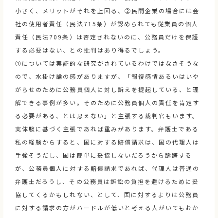
小さく、メリットがそれを上回る、②民間企業の場合には会
社の使用者責任（民法715条）が認められても従業員の個人
責任（民法709条）は否定されないのに、公務員だけを保護
する必要はない、との批判はあり得るでしょう。
①については実証的な研究がされているわけではなさそうな
ので、水掛け論の感がありますが、「報復感情あるいはいや
がらせのために公務員個人に対し訴えを提起している、と理
解できる事例が多い。そのために公務員個人の責任を肯定す
る必要がある、とは思えない」と主張する裁判官もいます。
実体験に基づく主張であれば重みがあります。弁護士である
私の経験からすると、国に対する賠償請求は、国の代理人は
手強そうだし、国は簡単に妥協しないだろうから躊躇する
が、公務員個人に対する賠償請求であれば、代理人は普通の
弁護士だろうし、その公務員は訴訟の負担を避けるために妥
協してくるかもしれない、として、国に対するよりは公務員
に対する請求の方がハードルが低いと考える人がいてもおか