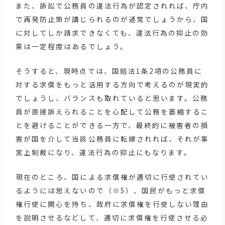
また、訴訟で公務員の違法行為が認定されれば、庁内
で再発防止策が講じられるのが通常でしょうから、国
に対してしか請求できなくても、違法行為の抑止の効
果は一定程度はあるでしょう。
そうすると、現時点では、国賠法1条2項の公務員に
対する求償をもっと活用する方向で考えるのが現実的
でしょうし、バランスも取れていると思います。公務
員が直接訴えられることを心配して公務を萎縮するこ
とを避けることができる一方で、最終的に被害者の損
害が国を介して当該公務員に転嫁されれば、それが事
実上制裁になり、違法行為の抑止にもなります。
現在のところ、国による求償権が適切に行使されてい
るようには思えないので（※5）、国民がもっと求償
権行使に関心を持ち、政府に求償権を行使しない理由
を説明させるなどして、適切に求償権を行使させる必