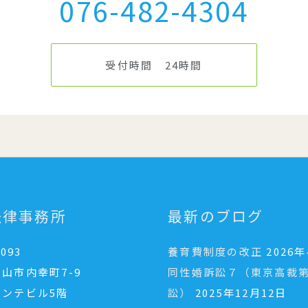
076-482-4304
受付時間 24時間
法律事務所
最新のブログ
093
養育費制度の改正
2026
山市内幸町7-9
同性婚訴訟７（東京高裁第
ォンテビル5階
訟）
2025年12月12日