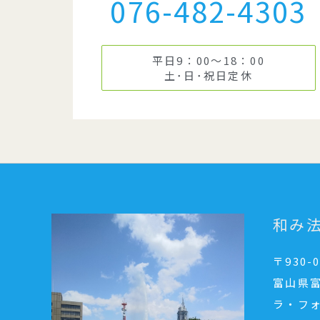
076-482-4303
平日9：00～18：00
土･日･祝日定休
和み
〒930-0
富山県富
ラ・フ