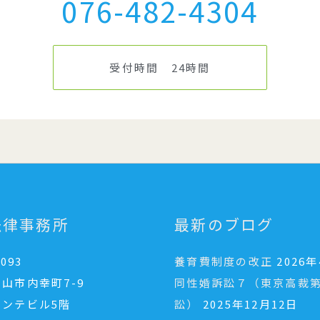
076-482-4304
受付時間 24時間
法律事務所
最新のブログ
093
養育費制度の改正
2026
山市内幸町7-9
同性婚訴訟７（東京高裁第
ォンテビル5階
訟）
2025年12月12日