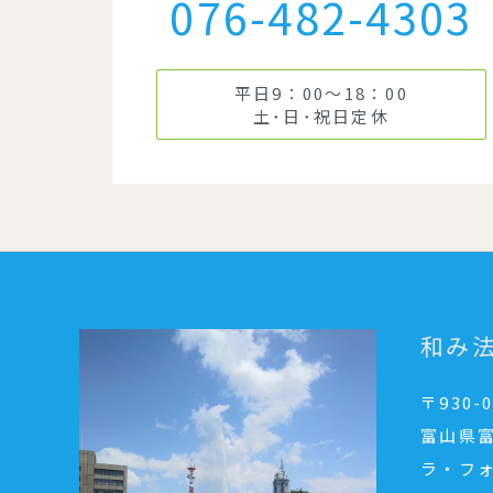
076-482-4303
平日9：00～18：00
土･日･祝日定休
和み
〒930-0
富山県富
ラ・フ