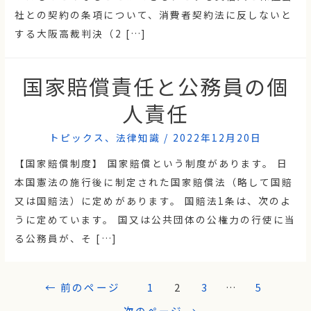
社との契約の条項について、消費者契約法に反しないと
する大阪高裁判決（2 […]
国家賠償責任と公務員の個
人責任
トピックス
、
法律知識
/
2022年12月20日
【国家賠償制度】 国家賠償という制度があります。 日
本国憲法の施行後に制定された国家賠償法（略して国賠
又は国賠法）に定めがあります。 国賠法1条は、次のよ
うに定めています。 国又は公共団体の公権力の行使に当
る公務員が、そ […]
←
前のページ
1
2
3
…
5
次のページ
→