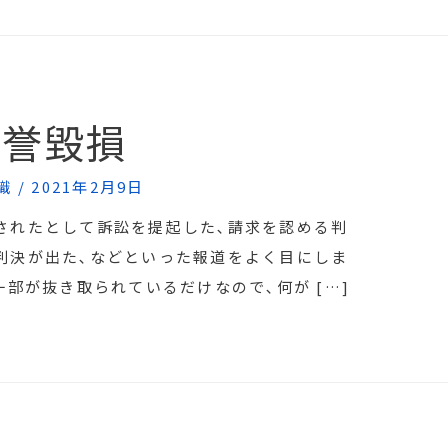
名誉毀損
識
/
2021年2月9日
されたとして訴訟を提起した､請求を認める判
判決が出た､などといった報道をよく目にしま
一部が抜き取られているだけなので､何が […]